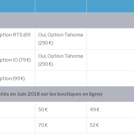
Option RTS (69
Oui, Option Tahoma
(290 €)
Oui, Option Tahoma
ption IO (79 €)
(290 €)
ption (99 €)
atés en Juin 2018 sur les boutiques en ligne)
50 €
49 €
70 €
52 €