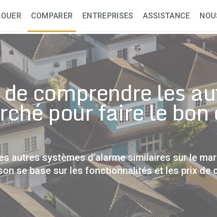
LOUER
COMPARER
ENTREPRISES
ASSISTANCE
NOU
 de comprendre les au
rché pour faire le bon 
s autres systèmes d’alarme similaires sur le ma
on se base sur les fonctionnalités et les prix de