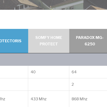
SOMFY HOME
PARADOX MG-
OTECTORIS
PROTECT
6250
40
64
2
Mhz
433 Mhz
868 Mhz