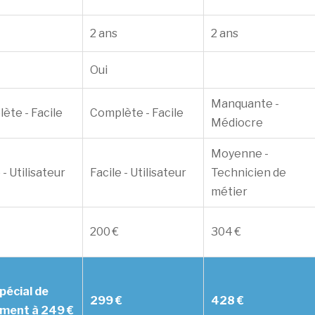
2 ans
2 ans
Oui
Manquante -
ète - Facile
Complète - Facile
Médiocre
Moyenne -
 - Utilisateur
Facile - Utilisateur
Technicien de
métier
200 €
304 €
spécial de
299 €
428 €
ment à 249 €