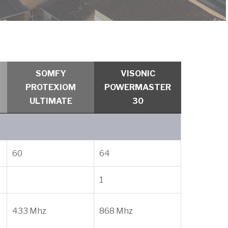
SOMFY
VISONIC
PROTEXIOM
POWERMASTER
ULTIMATE
30
60
64
1
433 Mhz
868 Mhz