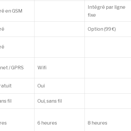
Intégré par ligne
ré en GSM
fixe
ré
Option (99 €)
ré
net / GPRS
Wifi
ratuit
Oui
ans fil
Oui, sans fil
res
6 heures
8 heures